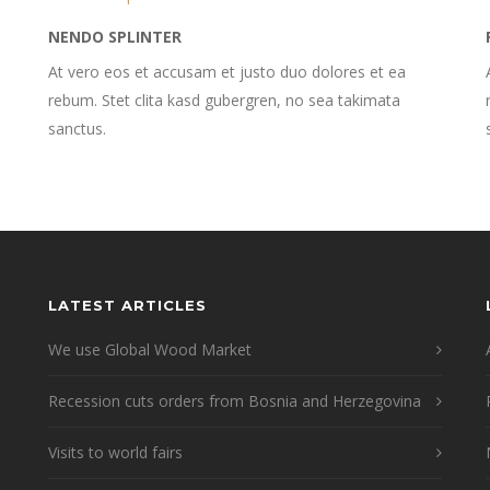
NENDO SPLINTER
At vero eos et accusam et justo duo dolores et ea
rebum. Stet clita kasd gubergren, no sea takimata
sanctus.
LATEST ARTICLES
We use Global Wood Market
Recession cuts orders from Bosnia and Herzegovina
Visits to world fairs