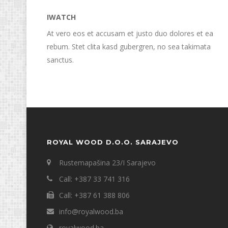
IWATCH
At vero eos et accusam et justo duo dolores et ea
rebum. Stet clita kasd gubergren, no sea takimata
sanctus.
ROYAL WOOD D.O.O. SARAJEVO
Rustemapašina 23/I Sarajevo
Call: +387 33 741 316
Call: +387 61 388 806
info@royalwood.ba
royalwood.ba