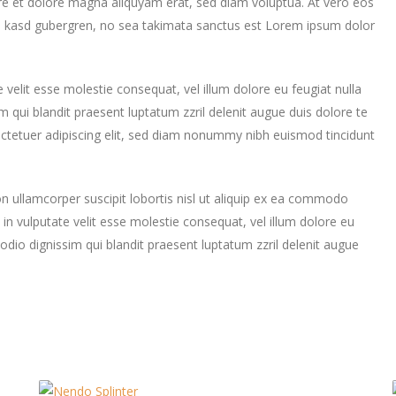
re et dolore magna aliquyam erat, sed diam voluptua. At vero eos
ta kasd gubergren, no sea takimata sanctus est Lorem ipsum dolor
e velit esse molestie consequat, vel illum dolore eu feugiat nulla
im qui blandit praesent luptatum zzril delenit augue duis dolore te
sectetuer adipiscing elit, sed diam nonummy nibh euismod tincidunt
n ullamcorper suscipit lobortis nisl ut aliquip ex ea commodo
 in vulputate velit esse molestie consequat, vel illum dolore eu
o odio dignissim qui blandit praesent luptatum zzril delenit augue