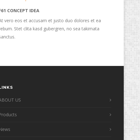
F61 CONCEPT IDEA
At vero eos et accusam et justo duo dolores et ea
rebum. Stet clita kasd gubergren, no sea takimata
sanctus.
LINKS
ABOUT US
Products
News