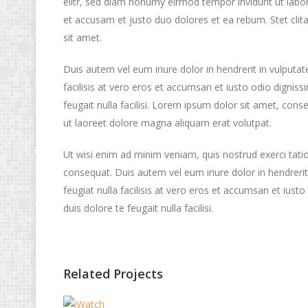
elitr, sed diam nonumy eirmod tempor invidunt ut labo
et accusam et justo duo dolores et ea rebum. Stet cli
sit amet.
Duis autem vel eum iriure dolor in hendrerit in vulputat
facilisis at vero eros et accumsan et iusto odio digniss
feugait nulla facilisi. Lorem ipsum dolor sit amet, con
ut laoreet dolore magna aliquam erat volutpat.
Ut wisi enim ad minim veniam, quis nostrud exerci tatio
consequat. Duis autem vel eum iriure dolor in hendrerit
feugiat nulla facilisis at vero eros et accumsan et iust
duis dolore te feugait nulla facilisi.
Related Projects