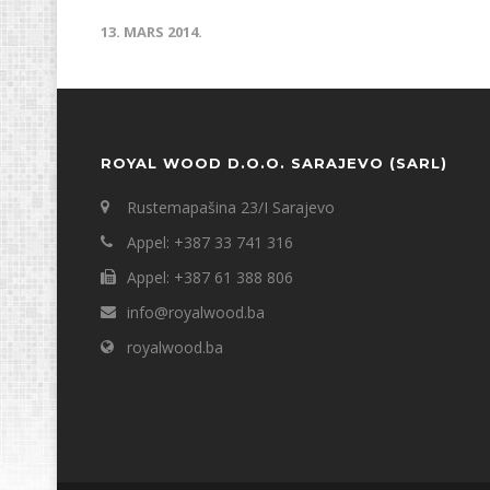
13. MARS 2014.
ROYAL WOOD D.O.O. SARAJEVO (SARL)
Rustemapašina 23/I Sarajevo
Appel: +387 33 741 316
Appel: +387 61 388 806
info@royalwood.ba
royalwood.ba