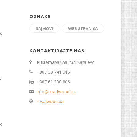
OZNAKE
SAJMOVI
WEB STRANICA
na
KONTAKTIRAJTE NAS
Rustemapašina 23/I Sarajevo
+387 33 741 316
na
+387 61 388 806
info@royalwood.ba
royalwood.ba
na