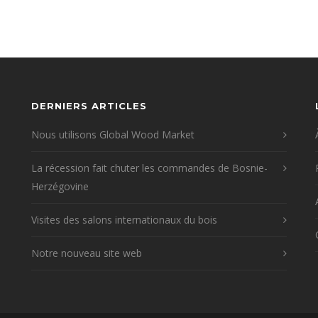
DERNIERS ARTICLES
Nous utilisons Global Wood Market
La récession fait chuter les commandes de Bosnie-
Herzégovine
Visites des salons internationaux du bois
Notre nouveau site web