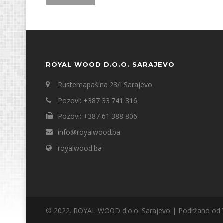
ROYAL WOOD D.O.O. SARAJEVO
Rustemapašina 23/I Sarajevo
Pozovi: +387 33 741 316
Pozovi: +387 61 388 806
info@royalwood.ba
royalwood.ba
© 2022. ROYAL WOOD d.o.o. Sarajevo | Podržano od