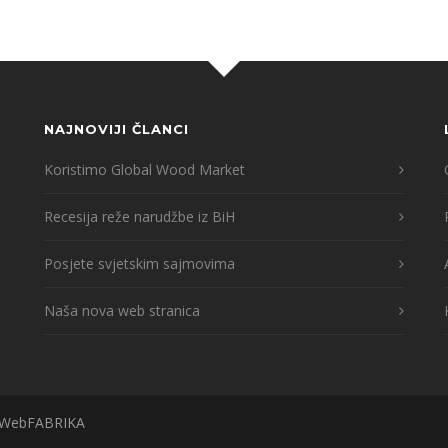
NAJNOVIJI ČLANCI
Koristimo Global Wood Market
Recesija reže narudžbe iz BiH
Posjete svjetskim sajmovima
Naša nova web stranica
WebFABRIKA