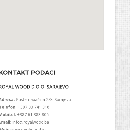
KONTAKT PODACI
ROYAL WOOD D.O.O. SARAJEVO
Adresa:
Rustemapašina 23/I Sarajevo
Telefon:
+387 33 741 316
Mobitel:
+387 61 388 806
Email:
info@royalwood.ba
Web:
www.royalwood.ba