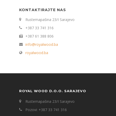
KONTAKTIRAJTE NAS
Rustemapašina 23/I Sarajevo
+387 33 741 316
+387 61 388 806
info@royalwood.ba
royalwood.ba
ROYAL WOOD D.O.O. SARAJEVO
Rustemapašina 23/I Sarajevo
Pozovi: +387 33 741 316