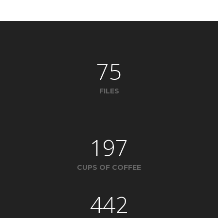
75
FILES
197
CUPS OF COFFEE
442