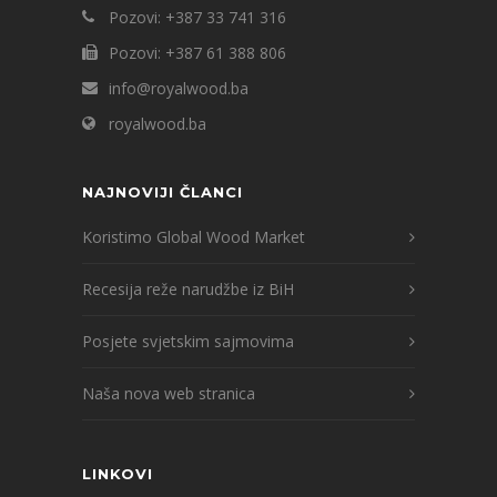
Pozovi: +387 33 741 316
Pozovi: +387 61 388 806
info@royalwood.ba
royalwood.ba
NAJNOVIJI ČLANCI
Koristimo Global Wood Market
Recesija reže narudžbe iz BiH
Posjete svjetskim sajmovima
Naša nova web stranica
LINKOVI